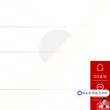
QQ咨询
现在有优惠活动吗
在线咨询