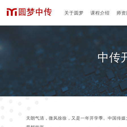
关于圆梦
课程介绍
师资
中传
天朗气清，微风徐徐，又是一年开学季。中国传媒大
最靓的崽。