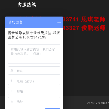
客服热线
咨询电话15172533741 思琪老
请您留言
咨询电话18086643327 俊鹏老
播音编导表演专业状元摇篮-武汉
周一至周日8：00-21：00
圆梦艺考18672347195
在线咨询
© 2026 yu