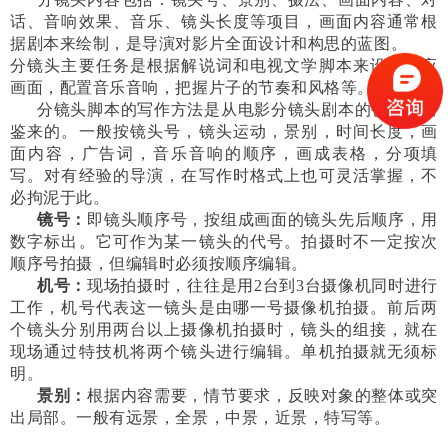
话、音响效果、音乐、镜头长度等项目，画面内容通常根
据剧本来绘制，是导演对影片全面设计和构思的蓝图。
分镜头主要任务是根据解说词和电视文学脚本来设计相应
画面，配置音乐音响，把握片子的节奏和风格等。
分镜头脚本的写作方法是从电影分镜头剧本的创作中借
鉴来的。一般按镜头号，镜头运动，景别，时间长度，画
面内容，广告词，音乐音响的顺序，画成表格，分项填
写。对有经验的导演，在写作时格式上也可灵活掌握，不
必拘泥于此。
镜号：
即镜头顺序号，按组成画面的镜头先后顺序，用
数字标出。它可作为某一镜头的代号。拍摄时不一定按次
顺序号拍摄，但编辑时必须按顺序编辑。
机号：
现场拍摄时，往往是用2台到3台摄像机同时进行
工作，机号代表这一镜头是由哪一号摄像机拍摄。前后两
个镜头分别用两台以上摄像机拍摄时，镜头的组接，就在
现场通过特技机将两个镜头进行编辑。单机拍摄就无须标
明。
景别：
根据内容需要，情节要求，反映对象的整体或突
出局部。一般有远景，全景，中景，近景，特写等。