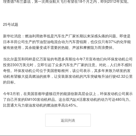
理查德?布兰森说，第一次商业航天飞行有望在18个月之内，即到2012年实现。
25号试题
新华社消息：燃油利用效率低是汽车生产厂家长期以来深感头痛的问题。即使是
日本丰田公司生产的节油型油电混合动力汽车普锐斯，也仅仅只有37%的化学能
被有效使用，其余能量变成不需要的热能、声波和摩擦阻力而浪费掉。
当比尔盖茨和同样是亿万富翁的韦恩多库斯拉今年7月宣布他们向环保发动机公司
投资2300万美元时，立即引起了众多汽车生产厂家的注意。对此，人们并不感到
奇怪。环保发动机公司位于美国密歇根州，该公司表示，其多年来致力研发的发
动机有望极大提高燃油的效率，让安装新发动机的汽车突破每升油行驶42.32公里
的目标。
今年3月初，在美国首都华盛顿召开的能源创新高层会议上，环保发动机公司展示
了自己开发的EM100发动机样品。这台双汽缸4活塞发动机的动力可达480马力。
比普通大马力柴油发动机的燃油效率高出45%。
返回列表