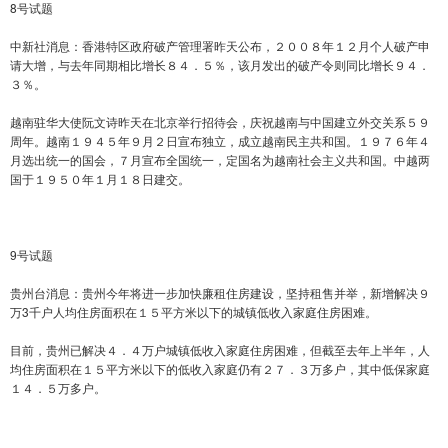
8号试题
中新社消息：香港特区政府破产管理署昨天公布，２００８年１２月个人破产申
请大增，与去年同期相比增长８４．５％，该月发出的破产令则同比增长９４．
３％。
越南驻华大使阮文诗昨天在北京举行招待会，庆祝越南与中国建立外交关系５９
周年。越南１９４５年９月２日宣布独立，成立越南民主共和国。１９７６年４
月选出统一的国会，７月宣布全国统一，定国名为越南社会主义共和国。中越两
国于１９５０年１月１８日建交。
9号试题
贵州台消息：贵州今年将进一步加快廉租住房建设，坚持租售并举，新增解决９
万3千户人均住房面积在１５平方米以下的城镇低收入家庭住房困难。
目前，贵州已解决４．４万户城镇低收入家庭住房困难，但截至去年上半年，人
均住房面积在１５平方米以下的低收入家庭仍有２７．３万多户，其中低保家庭
１４．５万多户。