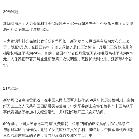
20号试题
新华网消息：人力资源和社会保障部今日召开新闻发布会，介绍第三季度人力资
源和社会保障工作进展情况。
人力资源和社会保障部政策研究司司长、新闻发言人尹成基在新闻发布会上表
示，截至9月底，全国已有30个省份调整了最低工资标准，月最低工资标准最高
档增长幅度平均为24%。目前，全国31个省份月最低工资标准最高档平均为870
元。人保部正部署开展企业薪酬第二次试调查，范围扩大到北京、江苏等8个省
份。
21号试题
新华网记者白瑞雪报道：在中国人民志愿军入朝作战60周年的历史性时刻，应朝
鲜民主主义人民共和国国防委员会邀请，中央军委副主席郭伯雄将率中国高级军
事代表团赴朝参加相关纪念活动，并对朝鲜展开正式友好访问。
60年前，中国人民志愿军高举“抗美援朝、保家卫国”的正义旗帜，跨过鸭绿江，
与朝鲜军民并肩作战，赢得了反抗霸权主义的胜利。60年后，中国军事代表团将
再次沿着志愿军的足迹，追寻那段鲜血凝成的伟大历史。