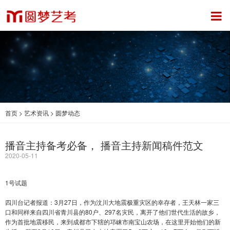
首页
>
艺术资讯
>
圆梦动态
播音主持备考必备， 播音主持新闻稿件范文
2020-05-11
1号试题
四川台记者报道：3月27日，作为汶川大地震极重灾区的幸存者，王天林一家三
口和同样来自四川省青川县的80户、297名灾民，离开了他们世代生活的故乡，
作为首批地震移民，来到成都市下辖的邛崃市南宝山农场，在这里开始他们的新