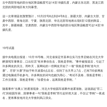
古中西部等地的部分地区降温幅度可达14至18摄氏度，内蒙古东北部、黑龙江西
北部的局部地区有大到暴雪。
这一次寒潮蓝色预警预计，10月22号8点到24号8点，新疆大部、内蒙古大部、甘
肃中西部、青海北部、宁夏、陕西北部、华北北部等地将出现6至12度的降温，
其中，新疆南疆、甘肃西部、内蒙古中西部等地的部分地区降温幅度可达14至18
摄氏度。
19号试题
据中央电视台报道：10月16号晚，河北省保定市某单位实习生李启铭在河北大学
醉酒驾车肇事后，口出狂言“有本事你告去，我爸是李刚。”事件被报道后，引起了
许多网友的关注。而昨天，某网站的一些网友开始了一项“‘我爸是李刚’造句大
赛”， 尽管“大赛”开始于昨天凌晨4点左右，但到了当天早上7点，已有700多网友
通过电脑或手机参与。许多网友的词句也颇为用心，“考试不及格，我爸是李刚；
工作没着落，我爸是李刚；“珍爱生命，远离我爸是李刚。”
随着事件“当事人”的逐渐现身，河北大学校园车祸事件迷雾渐散。这场源起“官二
代”的校园车祸，因肇事者一句“我爸是李刚”而引起轩然大波，不仅让“李刚”一夜成
名，更将事发地河北大学推到风口浪尖。