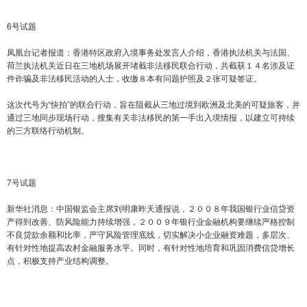
6号试题
凤凰台记者报道：香港特区政府入境事务处发言人介绍，香港执法机关与法国、
荷兰执法机关近日在三地机场展开堵截非法移民联合行动，共截获１４名涉及证
件诈骗及非法移民活动的人士，收缴８本有问题护照及２张可疑签证。
这次代号为“快拍”的联合行动，旨在阻截从三地过境到欧洲及北美的可疑旅客，并
通过三地同步现场行动，搜集有关非法移民的第一手出入境情报，以建立可持续
的三方联络行动机制。
7号试题
新华社消息：中国银监会主席刘明康昨天通报说，２００８年我国银行业信贷资
产得到改善、防风险能力持续增强，２００９年银行业金融机构要继续严格控制
不良贷款余额和比率，严守风险管理底线，切实解决小企业融资难题，多层次、
有针对性地提高农村金融服务水平。同时，有针对性地培育和巩固消费信贷增长
点，积极支持产业结构调整。