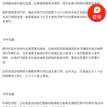
过境输送进行独立监测，以客观掌握有关资料，绝不会参与协调乌俄双边关系。
俄罗斯恢复供气后，俄供天然气大约需要３６个小时从乌克兰东部边境被输送到
乌克兰西部边境，每昼夜输送３亿立方米的天然气大约要损耗2000万立方米的技
术用气。
15号试题
新华社驻中东特约记者贾麦乐报道：以色列空军和地面部队昨天继续对加沙地带
进行军事打击，当天凌晨开始的以军行动现已至少造成１５名巴勒斯坦人丧生。
同时，以色列飞机昨天向加沙地带北部地区散发传单，警告以军将扩大军事行
动。
以军在加沙地带的大规模军事行动已进入第三周。迄今为止，已有超过８１０名
巴勒斯坦人死亡，３３００多人受伤。
16号试题
中新社消息：正在埃及访问的巴勒斯坦民族权力机构主席阿巴斯10日呼吁加沙冲