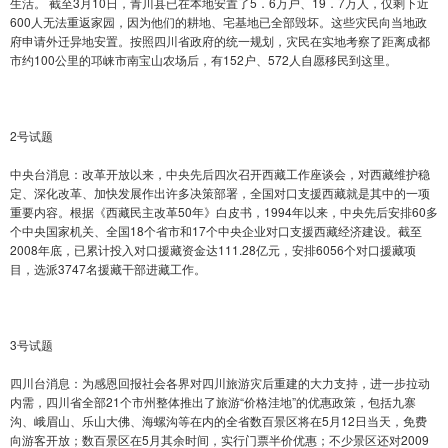
生活。 截至3月10日，青川县已在本地安置了5．6万户、19．7万人，仅剩下近
600人无法重返家园，因为他们的耕地、宅基地已全部毁坏。这些灾民向当地政
府申请外迁异地安置。按照四川省政府的统一规划，灾民在实地考察了距离成都
市约100公里的邛崃市南宝山农场后，有152户、572人自愿移民到这里。
2号试题
中央台消息：改革开放以来，中央先后四次召开西藏工作座谈会，对西藏维护稳
定、深化改革、加快发展作出许多决策部署，全国对口支援西藏就是其中的一项
重要内容。根据《西藏民主改革50年》白皮书，1994年以来，中央先后安排60多
个中央国家机关、全国18个省市和17个中央企业对口支援西藏经济建设。截至
2008年底，已累计投入对口援藏资金达111.28亿元，安排6056个对口援藏项
目，选派3747名援藏干部进藏工作。
3号试题
四川台消息：为感恩回报社会各界对四川旅游灾后重建的大力支持，进一步拉动
内需，四川省全部21个市州整体推出了旅游“价格洼地”的优惠政策，包括九寨
沟、峨眉山、乐山大佛、海螺沟等在内的全省数百景区将在5月12日当天，免费
向游客开放；数百景区在5月其余时间，实行门票半价优惠；不少景区还对2009