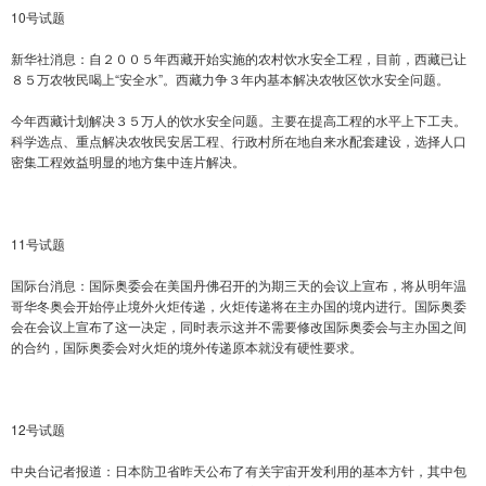
10号试题
新华社消息：自２００５年西藏开始实施的农村饮水安全工程，目前，西藏已让
８５万农牧民喝上“安全水”。西藏力争３年内基本解决农牧区饮水安全问题。
今年西藏计划解决３５万人的饮水安全问题。主要在提高工程的水平上下工夫。
科学选点、重点解决农牧民安居工程、行政村所在地自来水配套建设，选择人口
密集工程效益明显的地方集中连片解决。
11号试题
国际台消息：国际奥委会在美国丹佛召开的为期三天的会议上宣布，将从明年温
哥华冬奥会开始停止境外火炬传递，火炬传递将在主办国的境内进行。国际奥委
会在会议上宣布了这一决定，同时表示这并不需要修改国际奥委会与主办国之间
的合约，国际奥委会对火炬的境外传递原本就没有硬性要求。
12号试题
中央台记者报道：日本防卫省昨天公布了有关宇宙开发利用的基本方针，其中包