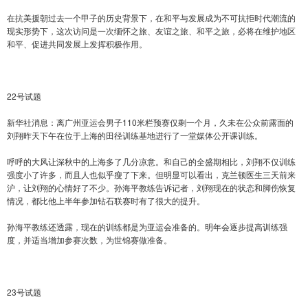
在抗美援朝过去一个甲子的历史背景下，在和平与发展成为不可抗拒时代潮流的
现实形势下，这次访问是一次缅怀之旅、友谊之旅、和平之旅，必将在维护地区
和平、促进共同发展上发挥积极作用。
22号试题
新华社消息：离广州亚运会男子110米栏预赛仅剩一个月，久未在公众前露面的
刘翔昨天下午在位于上海的田径训练基地进行了一堂媒体公开课训练。
呼呼的大风让深秋中的上海多了几分凉意。和自己的全盛期相比，刘翔不仅训练
强度小了许多，而且人也似乎瘦了下来。但明显可以看出，克兰顿医生三天前来
沪，让刘翔的心情好了不少。孙海平教练告诉记者，刘翔现在的状态和脚伤恢复
情况，都比他上半年参加钻石联赛时有了很大的提升。
孙海平教练还透露，现在的训练都是为亚运会准备的。明年会逐步提高训练强
度，并适当增加参赛次数，为世锦赛做准备。
23号试题