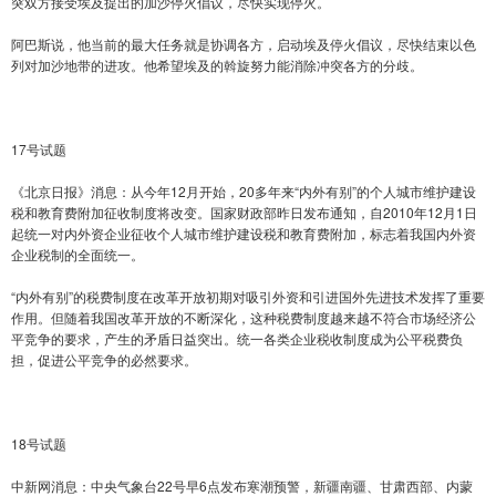
突双方接受埃及提出的加沙停火倡议，尽快实现停火。
阿巴斯说，他当前的最大任务就是协调各方，启动埃及停火倡议，尽快结束以色
列对加沙地带的进攻。他希望埃及的斡旋努力能消除冲突各方的分歧。
17号试题
《北京日报》消息：从今年12月开始，20多年来“内外有别”的个人城市维护建设
税和教育费附加征收制度将改变。国家财政部昨日发布通知，自2010年12月1日
起统一对内外资企业征收个人城市维护建设税和教育费附加，标志着我国内外资
企业税制的全面统一。
“内外有别”的税费制度在改革开放初期对吸引外资和引进国外先进技术发挥了重要
作用。但随着我国改革开放的不断深化，这种税费制度越来越不符合市场经济公
平竞争的要求，产生的矛盾日益突出。统一各类企业税收制度成为公平税费负
担，促进公平竞争的必然要求。
18号试题
中新网消息：中央气象台22号早6点发布寒潮预警，新疆南疆、甘肃西部、内蒙