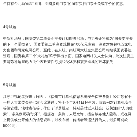
年持有台北动物园“团团、圆圆参观门票”的游客实行门票全免或半价的优惠。
4号试题
中新社消息：国资委第二单央企注资计划即将启动，电力央企将成为“国资委注资
的下一个受益者”。国资委第二单注资规模在100亿元左右，注资对象包括五家电
力集团和两家电网公司。至此，在东航、南航两大航空集团公司相继获国资委注
资后，国资委第二个“大礼包”终于浮出水面。国家电网相关人士认为，此次注资主
要是弥补这些电力央企因政策性亏损和受冰灾和震灾造成的破坏损失。
5号试题
江苏卫视记者报道：昨天，《徐州市计算机信息系统安全保护条例》经江苏省十
一届人大常委会第七次会议通过，将于今年6月1日起生效。该条例对计算机安全
等级管理、法律责任等，作出了详尽规定，特别是对近来社会广泛关注的“人肉搜
索”，该条例明确“说不”。根据这一条例，未经允许，擅自散布他人隐私，或在网
上提供或公开他人的信息资料，对发布者、传播者等违法行为人，最多可罚款
5000元。