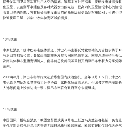
括开发军用卫星等军事利用太空的措施。该基本方针还指出，要研发电波情报收
集卫星，以监测军事通信及各种武器发出的电波；提高内阁卫星情报中心的情报
收集卫星的性能，将其拍摄清晰度由目前的商用级别提高到军用级别；引进小型
快速反应卫星，以集中收集特定区域的情报。
13号试题
中新社消息：据津巴布韦媒体报道，津巴布韦主要反对党领袖茨万吉拉伊将于18
号返回首都哈拉雷，参加由南部非洲发展共同体轮值主席、南非总统莫特兰蒂以
及南共体和非盟指定调解人、南非前总统姆贝基重新开启津巴布韦权力分享党际
谈判。
2008年3月，津巴布韦举行大选后爆发国内政治危机。当年９月１５日，津巴布
韦执政党与反对党签署权力分享协议，试图化解政治危机。但因各方在内阁部长
人选等问题上没有达成一致，津巴布韦联合政府至今未能组成。
14号试题
中国国际广播电台消息：欧盟监督团成员９号晚上抵达乌克兰首都基辅，负责监
测俄罗斯天然气经乌境内管道无障碍地输往欧盟国家。欧盟监督团仅对俄天然气