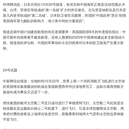
环球网消息：日本共同社10月20号报道，有传言称中国海军正将其活动范围从冲
绳、台湾、菲律宾等组成的“第一岛链”扩大到伊豆诸岛、北马里亚纳群岛及巴布亚
新几内亚等组成的“第二岛链”。日本防卫省官员臆测，所谓的“中国此举”意在“削弱
美国海军第七舰队的影响力，缩小美中间的力量差距”。
报道还就中国计划建造航母的传言老调重弹：美国国防部8月的年度报告指出：中
国可能年内就将着手建造航母。还有人预测到2020年中国将组建起多支航母战斗
群。报道借此评论称，中国的军事动向今后仍然将对日本的防卫政策产生重大影
响。
24号试题
中新网综合报道：当地时间10月22号，世界上第一个供民用航天飞机进行太空游
的英国维珍集团建设的机场在美国新墨西哥州沙漠地带完工，这标示着商用航天
旅游向成为事实又迈进了一步。
维珍集团的银河太空船二号近日成功进行了单独滑翔飞行。太空船二号此前是全
程挂载在其运载机白骑士二号机翼下，进行飞行。它是全球首艘商业太空船，用
来把付费的游客送上地球次轨道空间，搭载乘客到地球大气层和太空的边界体验
宇宙飞行。