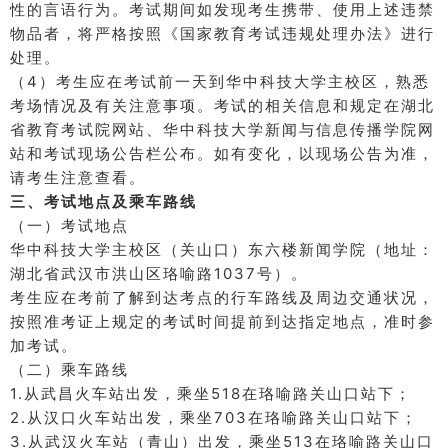
性的言语行为。
考试期间如发现考生携带、使用上述违禁
物品者，将严格按照《国家教育考试违规处理办法》进行
处理。
（4）考生应在考试前一天到华中科技大学主校区，熟悉
考场情况及有关注意事项。
考试的相关信息和规定在湖北
省教育考试院网站、华中科技大学新闻与信息传播学院网
站和考试现场公告栏公布。
如有变化，以现场公告为准，
请考生注意查看。
三、考试地点及乘车路线
（一）考试地点
华中科技大学主校区（关山口）东六楼新闻学院（地址：
湖北省武汉市洪山区珞喻路1037号）。
考生应在考前了解到达考点的行车路线及周边交通状况，
按照准考证上规定的考试时间提前到达指定地点，准时参
加考试。
（二）乘车路线
1.从武昌火车站出发，乘坐518在珞喻路关山口站下；
2.从汉口火车站出发，乘坐703在珞喻路关山口站下；
3.从武汉火车站（青山）出发，乘坐513在珞喻路关山口