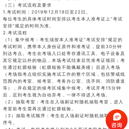
（三）考试流程及要求
1.考试时间：
2019年12月19日至22日。
每位考生的具体考试时间安排以考生本人准考证上“考试
安排”规定的时间为准。
2.考试流程
（1）集中候考：
考生须按本人准考证“考试安排”规定的
考试时间，携带本人身份证原件和准考证，提前30分钟
到达考点。
考生在考场入口处寄存通讯工具、电子设备及
其它规定以外的物品，本场考试结束后凭准考证领回；
考
生通过虹膜核验（虹膜核验不能佩戴美瞳）后进入考场
（考场指考点组织实施考试工作的整个区域，包括警戒线
范围内的考室、候考室、考务办公室、洗手间、消防通道
等），并在规定的候考区域集中候考。
考试开考15分钟
后，迟到考生视为自动弃考，一律不得进入考场。
（2）抽取考室：
考生在入场刷证时随机抽取考室，进入
考室前考生需再次通过虹膜核验。
（3）抽取考试顺序：
考生在入场刷证时随机抽取考试顺
序号。