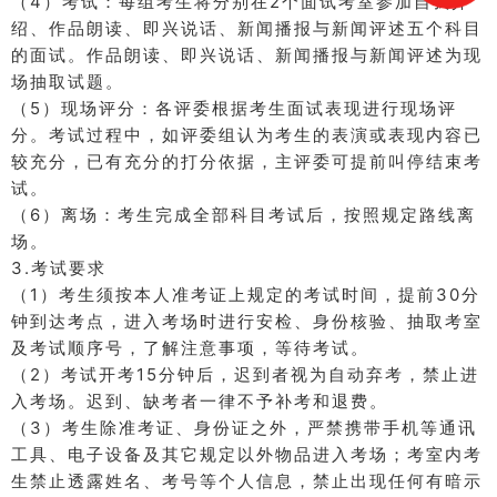
（4）考试：
每组考生将分别在2个面试考室参加自我介
绍、作品朗读、即兴说话、新闻播报与新闻评述五个科目
的面试。
作品朗读、即兴说话、新闻播报与新闻评述为现
场抽取试题。
（5）现场评分：
各评委根据考生面试表现进行现场评
分。
考试过程中，如评委组认为考生的表演或表现内容已
较充分，已有充分的打分依据，主评委可提前叫停结束考
试。
（6）离场：
考生完成全部科目考试后，按照规定路线离
场。
3.考试要求
（1）考生须按本人准考证上规定的考试时间，提前30分
钟到达考点，进入考场时进行安检、身份核验、抽取考室
及考试顺序号，了解注意事项，等待考试。
（2）考试开考15分钟后，迟到者视为自动弃考，禁止进
入考场。
迟到、缺考者一律不予补考和退费。
（3）考生除准考证、身份证之外，严禁携带手机等通讯
工具、电子设备及其它规定以外物品进入考场；
考室内考
生禁止透露姓名、考号等个人信息，禁止出现任何有暗示