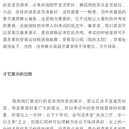
的音是否调准，古筝的假指甲是否带好，舞蹈用的音乐是否就位，
小品、杂技的道具是否准备好，这些都要一一检查。另外有服装的
要尽量用舞台服装，这是相当重要的。它不仅能让人看到你对考试
的重视，还能很快把你带人到考试的状态中。像茶道，我们甚至可
以穿着汉服来展示，更容易唤起考官的共鸣。考试的时候老师可不
愿意看到穿着运动鞋跳傣族舞，穿着背心唱《我的太阳》，穿着短
裙演金子。当然，没有舞台装就尽量穿得干净整洁，大方得体。
才艺展示的过程
既然我们要进行的是表演性质的展示，那么它决不是孤芳自
赏，而是要面对着广大的观众，所以考试中的发挥就显得特别重
要。所谓台上一分钟，台下十年功。这句话本是"冰冻三尺，非一
日之寒"之义，但我们同样可以理解为在台下练得再好，台上的一
分钟才是你真正价值的体现。说直接点就是，两个程度差不多的学