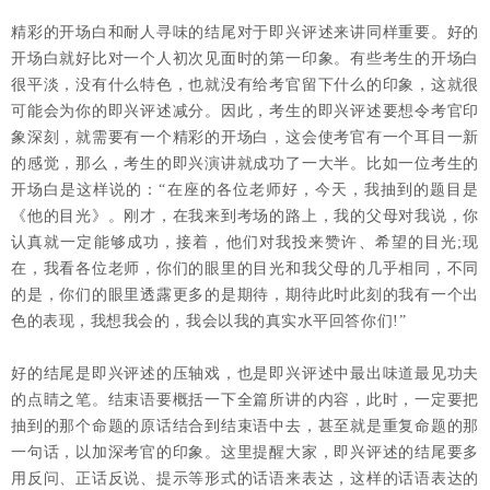
精彩的开场白和耐人寻味的结尾对于即兴评述来讲同样重要。好的
开场白就好比对一个人初次见面时的第一印象。有些考生的开场白
很平淡，没有什么特色，也就没有给考官留下什么的印象，这就很
可能会为你的即兴评述减分。因此，考生的即兴评述要想令考官印
象深刻，就需要有一个精彩的开场白，这会使考官有一个耳目一新
的感觉，那么，考生的即兴演讲就成功了一大半。比如一位考生的
开场白是这样说的：“在座的各位老师好，今天，我抽到的题目是
《他的目光》。刚才，在我来到考场的路上，我的父母对我说，你
认真就一定能够成功，接着，他们对我投来赞许、希望的目光;现
在，我看各位老师，你们的眼里的目光和我父母的几乎相同，不同
的是，你们的眼里透露更多的是期待，期待此时此刻的我有一个出
色的表现，我想我会的，我会以我的真实水平回答你们!”
好的结尾是即兴评述的压轴戏，也是即兴评述中最出味道最见功夫
的点睛之笔。结束语要概括一下全篇所讲的内容，此时，一定要把
抽到的那个命题的原话结合到结束语中去，甚至就是重复命题的那
一句话，以加深考官的印象。这里提醒大家，即兴评述的结尾要多
用反问、正话反说、提示等形式的话语来表达，这样的话语表达的