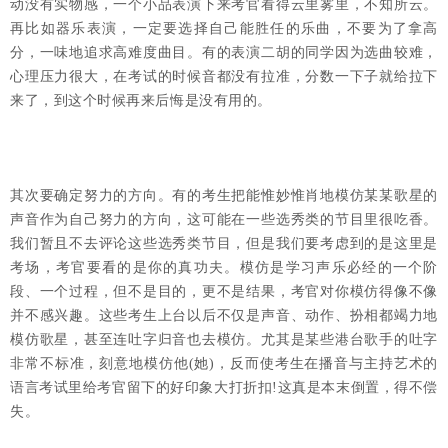
动没有实物感，一个小品表演下来考官看得云里雾里，不知所云。
再比如器乐表演，一定要选择自己能胜任的乐曲，不要为了拿高
分，一味地追求高难度曲目。有的表演二胡的同学因为选曲较难，
心理压力很大，在考试的时候音都没有拉准，分数一下子就给拉下
来了，到这个时候再来后悔是没有用的。
其次要确定努力的方向。有的考生把能惟妙惟肖地模仿某某歌星的
声音作为自己努力的方向，这可能在一些选秀类的节目里很吃香。
我们暂且不去评论这些选秀类节目，但是我们要考虑到的是这里是
考场，考官要看的是你的真功夫。模仿是学习声乐必经的一个阶
段、一个过程，但不是目的，更不是结果，考官对你模仿得像不像
并不感兴趣。这些考生上台以后不仅是声音、动作、扮相都竭力地
模仿歌星，甚至连吐字归音也去模仿。尤其是某些港台歌手的吐字
非常不标准，刻意地模仿他(她)，反而使考生在播音与主持艺术的
语言考试里给考官留下的好印象大打折扣!这真是本末倒置，得不偿
失。