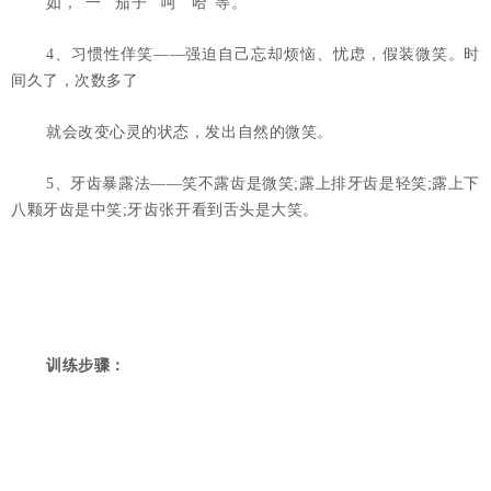
如，“一”“茄子”“呵”“哈”等。
4、习惯性佯笑——强迫自己忘却烦恼、忧虑，假装微笑。时
间久了，次数多了
就会改变心灵的状态，发出自然的微笑。
5、牙齿暴露法——笑不露齿是微笑;露上排牙齿是轻笑;露上下
八颗牙齿是中笑;牙齿张开看到舌头是大笑。
训练步骤：