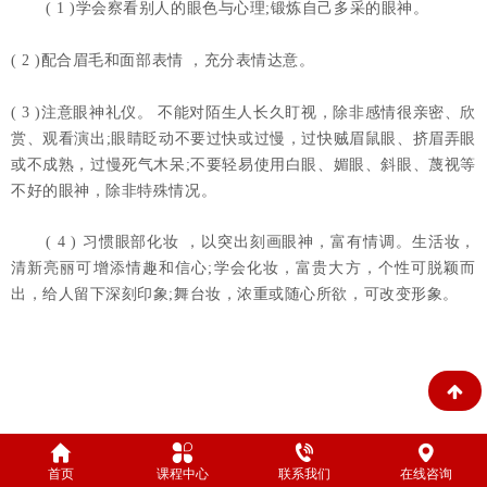
( 1 )学会察看别人的眼色与心理;锻炼自己多采的眼神。
( 2 )配合眉毛和面部表情 ，充分表情达意。
( 3 )注意眼神礼仪。 不能对陌生人长久盯视，除非感情很亲密、欣
赏、观看演出;眼睛眨动不要过快或过慢，过快贼眉鼠眼、挤眉弄眼
或不成熟，过慢死气木呆;不要轻易使用白眼、媚眼、斜眼、蔑视等
不好的眼神，除非特殊情况。
( 4 ) 习惯眼部化妆 ，以突出刻画眼神，富有情调。生活妆，
清新亮丽可增添情趣和信心;学会化妆，富贵大方，个性可脱颖而
出，给人留下深刻印象;舞台妆，浓重或随心所欲，可改变形象。
训练步骤：
首页
课程中心
联系我们
在线咨询