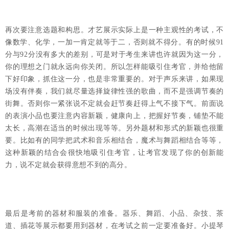
再次要注意选题和构思。才艺展示实际上是一种主观性的考试，不
像数学、化学，一加一肯定就等于二，否则就不得分。有的时候91
分与92分没有多大的差别，可是对于考生来讲也许就因为这一分，
你的理想之门就永远向你关闭。所以怎样能吸引住考官，并给他留
下好印象，抓住这一分，也是非常重要的。对于声乐来讲，如果现
场没有伴奏，我们就尽量选择旋律性强的歌曲，而不是强调节奏的
街舞。否则你一紧张说不定就会赶节奏赶得上气不接下气。前面说
的表演小品也要注意内容新颖，健康向上，把握好节奏，铺垫不能
太长，高潮在适当的时候出现等等。另外题材和形式的新颖也很重
要。比如有的同学把武术和音乐相结合，魔术与舞蹈相结合等等，
这种新颖的结合会很快地吸引住考官，让考官发现了你的创新能
力，说不定就会获得意想不到的高分。
最后是考前的器材和服装的准备。器乐、舞蹈、小品、杂技、茶
道、插花等展示都要用到器材，在考试之前一定要准备好。小提琴