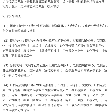
学习传媒类专业不需要购置贵重的专业器材，也不需要不断的购买消耗性用具。
相对于器乐、美术等艺术类专业，投入较少。
5、就业前景好
（1）播音主持专业：毕业生可选择在新闻媒体，政府部门，文化产业经济部门，
文化事业管理等单位就业。
（2）摄影专业：摄影专业学生毕业后可在广告公司、影视剧制作公司、新闻媒
体、报社杂志期刊社、出版社，婚纱影楼、文化宣传部门和其他有关事业单位，
从事摄影摄像、影视制作、计算机平面设计、广告策划与制作、文化宣传、社会
教育、商业摄影等工作。
（3）影视表演：表演专业毕业生可以在电影制片厂、电视剧制作中心、电视台、
各位剧院或者剧团、国家机关、宣传文教部门、企事业单位和高校从事表演，宣
传，教学与科研等工作。
（4）广播电视编导：毕业生可选择报社、出版社、杂志社、文化局、广播电视
局、宣传部委、教科文卫事业单位的策划管理人员。到影视媒体、影视企业、剧
院、广告业、网络行为、艺术院校等从事编导、企划、策划、宣传、公关、文
艺、艺术教师、编剧、摄像等工作。到电视台、电影厂、剧院、影视公司、广告
公司等部门从事文学创作、编辑和理论研究等工作，以及在国家机关、教学事业
单位从事文化宣传等工作。