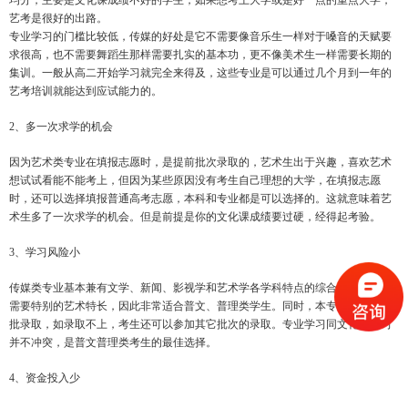
均分，主要是文化课成绩不好的学生，如果想考上大学或是好一点的重点大学，
艺考是很好的出路。
专业学习的门槛比较低，传媒的好处是它不需要像音乐生一样对于嗓音的天赋要
求很高，也不需要舞蹈生那样需要扎实的基本功，更不像美术生一样需要长期的
集训。一般从高二开始学习就完全来得及
，这些专业是可以通过几个月到一年的
艺考培训就能达到应试能力的。
2、多一次求学的机会
因为艺术类专业在填报志愿时，是提前批次录取的，艺术生出于兴趣，喜欢艺术
想试试看能不能考上，但因为某些原因没有考生自己理想的大学，在填报志愿
时，还可以选择填报普通高考志愿，本科和专业都是可以选择的。这就意味着艺
术生多了一次求学的机会。但是前提是你的文化课成绩要过硬，经得起考验。
3、学习风险小
传媒类专业基本兼有文学、新闻、影视学和艺术学各学科特点的综合型专业，不
需要特别的艺术特长，因此非常适合普文、普理类学生。同时，本专业属于提前
批录取，如录取不上，考生还可以参加其它批次的录取。专业学习同文化课学习
并不冲突，是普文普理类考生的最佳选择。
4、资金投入少